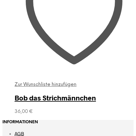
Zur Wunschliste hinzufügen
Bob das Strichmännchen
Dieses
36,00
€
Produkt
weist
INFORMATIONEN
mehrere
AGB
Varianten