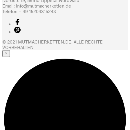
Nordstr. 19, 59510 Lippetal-Nordwald
Email: info@mutmacherketten.de
Telefon + 49 15204315243
© 2021 MUTMACHERKETTEN.DE. ALLE RECHTE
VORBEHALTEN
×