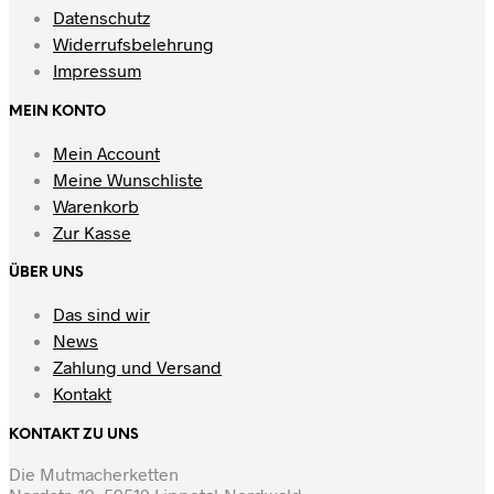
auf.
Datenschutz
Die
Widerrufsbelehrung
Optionen
Impressum
können
auf
MEIN KONTO
der
Produktseite
Mein Account
gewählt
Meine Wunschliste
werden
Warenkorb
Zur Kasse
ÜBER UNS
Das sind wir
News
Zahlung und Versand
Kontakt
KONTAKT ZU UNS
Die Mutmacherketten