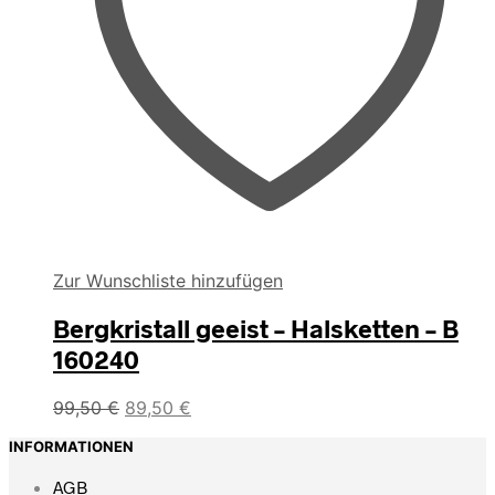
Zur Wunschliste hinzufügen
Bergkristall geeist – Halsketten – B
160240
Ursprünglicher
Aktueller
99,50
€
89,50
€
Preis
Preis
INFORMATIONEN
war:
ist:
99,50 €
89,50 €.
AGB