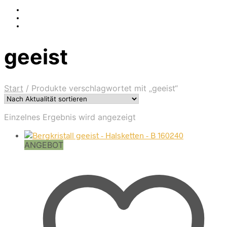
geeist
Start
/
Produkte verschlagwortet mit „geeist“
Einzelnes Ergebnis wird angezeigt
ANGEBOT