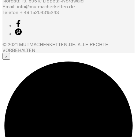
Nordstr. 19, 59510 Lippetal-Nordwald
Email: info@mutmacherketten.de
Telefon + 49 15204315243
© 2021 MUTMACHERKETTEN.DE. ALLE RECHTE
VORBEHALTEN
×