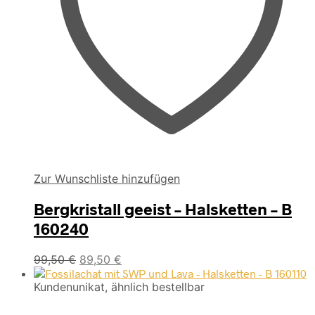
Zur Wunschliste hinzufügen
Bergkristall geeist – Halsketten – B
160240
Ursprünglicher
Aktueller
99,50
€
89,50
€
Preis
Preis
Kundenunikat, ähnlich bestellbar
war:
ist:
99,50 €
89,50 €.