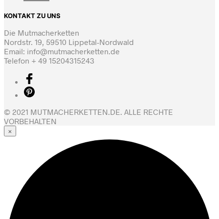
KONTAKT ZU UNS
Die Mutmacherketten
Nordstr. 19, 59510 Lippetal-Nordwald
Email: info@mutmacherketten.de
Telefon + 49 15204315243
© 2021 MUTMACHERKETTEN.DE. ALLE RECHTE
VORBEHALTEN
×