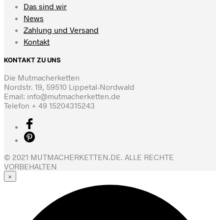
Das sind wir
News
Zahlung und Versand
Kontakt
KONTAKT ZU UNS
Die Mutmacherketten
Nordstr. 19, 59510 Lippetal-Nordwald
Email: info@mutmacherketten.de
Telefon + 49 15204315243
© 2021 MUTMACHERKETTEN.DE. ALLE RECHTE
VORBEHALTEN
×