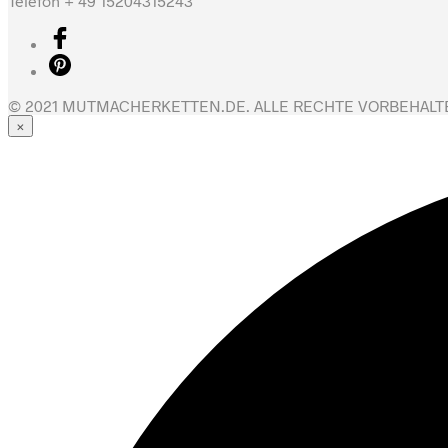
Telefon + 49 15204315243
© 2021 MUTMACHERKETTEN.DE. ALLE RECHTE VORBEHALT
×