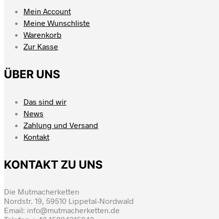
Mein Account
Meine Wunschliste
Warenkorb
Zur Kasse
ÜBER UNS
Das sind wir
News
Zahlung und Versand
Kontakt
KONTAKT ZU UNS
Die Mutmacherketten
Nordstr. 19, 59510 Lippetal-Nordwald
Email: info@mutmacherketten.de