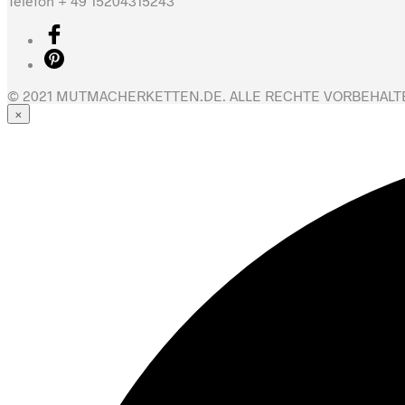
Telefon + 49 15204315243
© 2021 MUTMACHERKETTEN.DE. ALLE RECHTE VORBEHALT
×