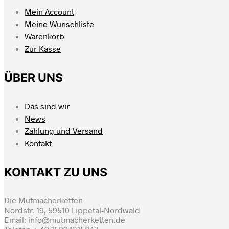
Mein Account
Meine Wunschliste
Warenkorb
Zur Kasse
ÜBER UNS
Das sind wir
News
Zahlung und Versand
Kontakt
KONTAKT ZU UNS
Die Mutmacherketten
Nordstr. 19, 59510 Lippetal-Nordwald
Email: info@mutmacherketten.de