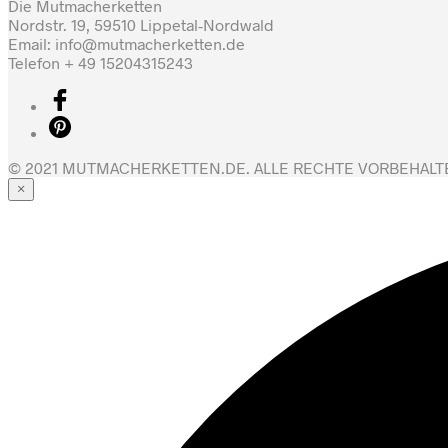
Die Mutmacherketten
Nordstr. 19, 59510 Lippetal-Nordwald
Email: info@mutmacherketten.de
Telefon + 49 15204315243
© 2021 MUTMACHERKETTEN.DE. ALLE RECHTE VORBEHALT
×