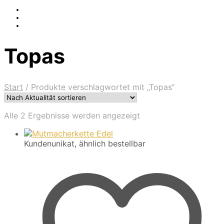
Topas
Start
/
Produkte verschlagwortet mit „Topas“
Nach
Alle 2 Ergebnisse werden angezeigt
Aktualität
sortiert
Kundenunikat, ähnlich bestellbar