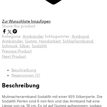
Zur Wunschliste hinzufügen
Share this product
Kategorie:
Armbänder
Schlagwörter:
Armband
,
Armbänder
,
Gummi
,
Handarbeit
,
Schlüpfarmband
,
Schmuck
,
Silber
,
Sodalith
Previous Product
Next Product
Beschreibung
Rezensionen (0)
Beschreibung
Mutmacherarmband Sodalith mit einer 925 Silberperle. Die
Sodalith Perlen sind 6 mm fein und das Armband hat eine
Länge von ca. 19 cm. Es ist auf Gummi aufgezogen, sodass