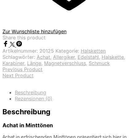
Zur Wunschliste hinzufügen
Share this product
Artikelnummer:
20125
Kategorie:
Halsketten
Schlagwörter:
Achat
,
Allergiker
,
Edelstahl
,
Halskette
,
Karabiner
,
Länge
,
Magnetverschluss
,
Schmuck
Previous Product
Next Product
Beschreibung
Rezensionen (0)
Beschreibung
Achat in Minttönen
Achat in erfrischenden Minttönen präsentiert sich hier in