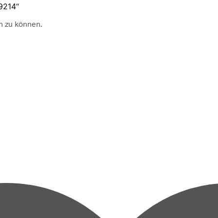
19214“
n zu können.