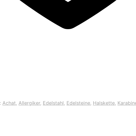
:
Achat
,
Allergiker
,
Edelstahl
,
Edelsteine
,
Halskette
,
Karabin