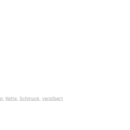
er
,
Kette
,
Schmuck
,
versilbert