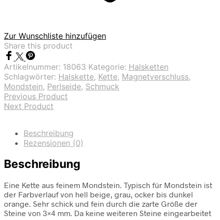
Zur Wunschliste hinzufügen
Share this product
Artikelnummer:
18063
Kategorie:
Halsketten
Schlagwörter:
Halskette
,
Kette
,
Magnetverschluss
,
Mondstein
,
Perlseide
,
Schmuck
Previous Product
Next Product
Beschreibung
Rezensionen (0)
Beschreibung
Eine Kette aus feinem Mondstein. Typisch für Mondstein ist
der Farbverlauf von hell beige, grau, ocker bis dunkel
orange. Sehr schick und fein durch die zarte Größe der
Steine von 3×4 mm. Da keine weiteren Steine eingearbeitet